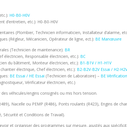
etc.):
H0-B0-H0V
nt d’entretien, etc.): H0-B0-H0V
ntaires (Plombier, Technicien informaticien, Installateur d’alarme, etc
ues (Régleur, Mécanicien, Opérateur de ligne, ect.):
BE Manœuvre
rales (Technicien de maintenance):
BR
 électricien, Responsable électricien, etc.):
BC
icien du bâtiment, Monteur électricien, etc.):
B1-B1V / H1-H1V
hantier électrique, Chef électricien, etc.):
B2-B2V-B2V Essai / H2-H2V
iques:
BE Essai / HE Essai
(Technicien de Laboratoire) –
BE Vérification
gnostiqueur, Vérificateur électricien, etc.)
 des véhicules/engins consignés ou mis hors tension.
(R489), Nacelle ou PEMP (R486), Ponts roulants (R423), Engins de chan
é, Sécurité et Conditions de Travail).
cevoir et organiser des programmes sur mesure, ajustés aux spécificit